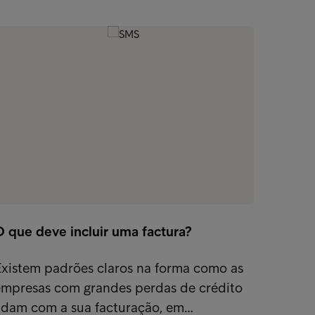
Como 
O que deve incluir uma factura?
Se o s
lembre
Existem padrões claros na forma como as
moment
empresas com grandes perdas de crédito
lidam com a sua facturação, em…
Exper