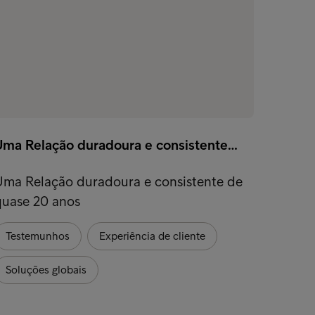
Uma Relação duradoura e consistente…
7 arma
Uma Relação duradoura e consistente de
Recebe
quase 20 anos
negóci
preocu
Testemunhos
Experiência de cliente
Exper
Soluções globais