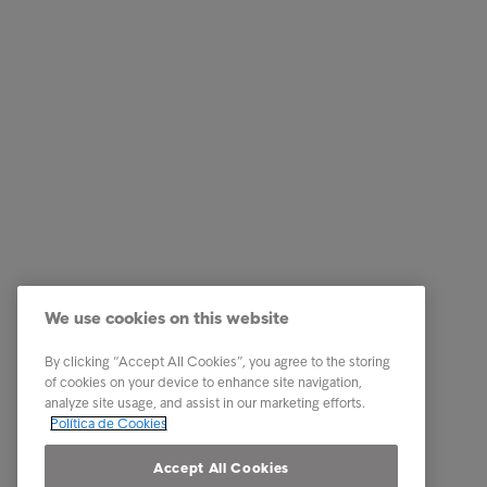
Empresas
Ligações
Serviços
Testemun
Indústria
A nossa 
Relatórios e Análises
Os nosso
We use cookies on this website
Sobre a Intrum
Carreira
Contacto
PPR - Pl
By clicking “Accept All Cookies”, you agree to the storing
conexas
of cookies on your device to enhance site navigation,
Our locations
analyze site usage, and assist in our marketing efforts.
Whistle
Política de Cookies
Código 
Accept All Cookies