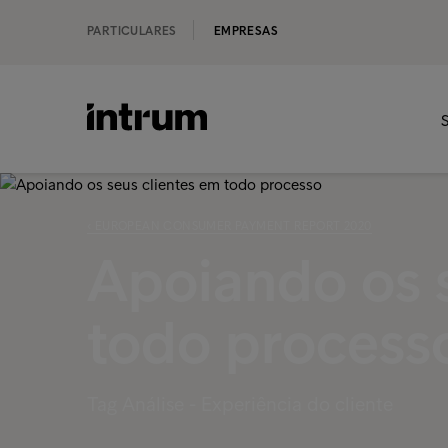
PARTICULARES
EMPRESAS
S
‹ EUROPEAN CONSUMER PAYMENT REPORT 2020
Apoiando os 
todo process
Tag Análise - Experiência do cliente