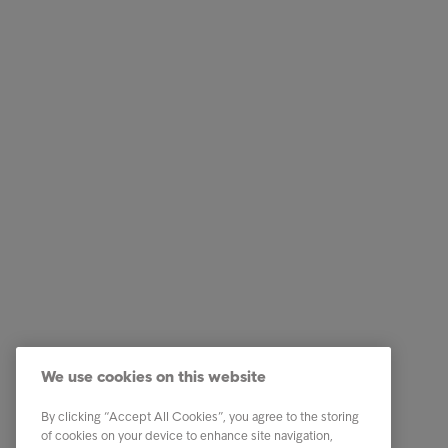
Empresas
Ligações
Serviços
Testemun
Indústria
A nossa 
Relatórios e Análises
Os nosso
We use cookies on this website
Sobre a Intrum
Carreira
Contacto
PPR - Pl
By clicking “Accept All Cookies”, you agree to the storing
conexas
of cookies on your device to enhance site navigation,
Our locations