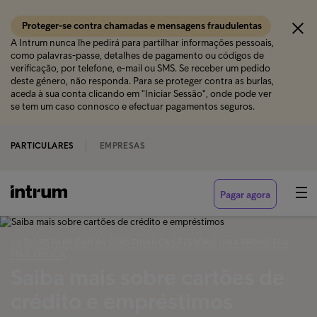
Proteger-se contra chamadas e mensagens fraudulentas
A Intrum nunca lhe pedirá para partilhar informações pessoais,
como palavras-passe, detalhes de pagamento ou códigos de
verificação, por telefone, e-mail ou SMS. Se receber um pedido
deste género, não responda. Para se proteger contra as burlas,
aceda à sua conta clicando em "Iniciar Sessão", onde pode ver
se tem um caso connosco e efectuar pagamentos seguros.
PARTICULARES
EMPRESAS
Pagar agora
‹ 6 DICAS PARA DAR ÀS SUAS FINANÇAS PESSOAIS UMA PRIMAVERA
MAIS FRESCA
Saiba mais sobre cartões de
crédito e empréstimos