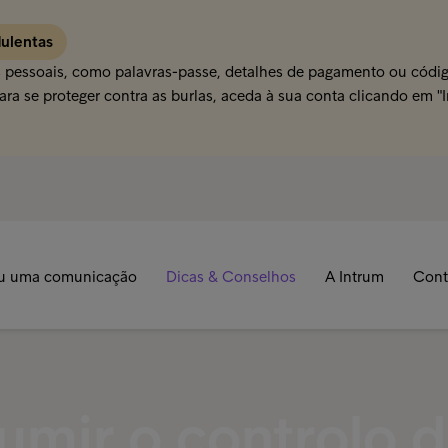
dulentas
s pessoais, como palavras-passe, detalhes de pagamento ou código
ra se proteger contra as burlas, aceda à sua conta clicando em "
u uma comunicação
Dicas & Conselhos
A Intrum
Cont
umir o controlo 