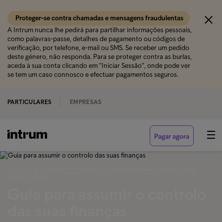
Proteger-se contra chamadas e mensagens fraudulentas
A Intrum nunca lhe pedirá para partilhar informações pessoais,
como palavras-passe, detalhes de pagamento ou códigos de
verificação, por telefone, e-mail ou SMS. Se receber um pedido
deste género, não responda. Para se proteger contra as burlas,
aceda à sua conta clicando em "Iniciar Sessão", onde pode ver
se tem um caso connosco e efectuar pagamentos seguros.
PARTICULARES
EMPRESAS
Pagar agora
‹ DÍVIDA SEM CRÉDITO? COMO EVITAR PROBLEMAS FINANCEIROS
INDESEJADOS
Guia para assumir o controlo
das suas finanças