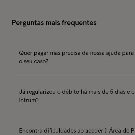
Perguntas mais frequentes
Quer pagar mas precisa da nossa ajuda para
o seu caso?
Os nossos serviços estão ao seu dispor das 9
Sugerimos que nos contacte através do telefo
Já regularizou o débito há mais de 5 dias e 
Gestor do Seu Processo.
Intrum?
Neste caso agradecemos que preencha o
pe
com detalhe quando e de que forma realizo
Encontra dificuldades ao aceder à Área de 