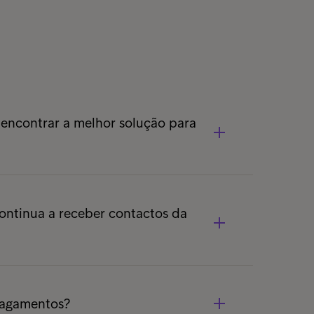
 encontrar a melhor solução para
h00 às 20h00 de 2ª a 6ª feira.
ne indicado na carta, para falar com o
continua a receber contactos da
dido de Contacto
, existente e informe
u o pagamento.
Pagamentos?