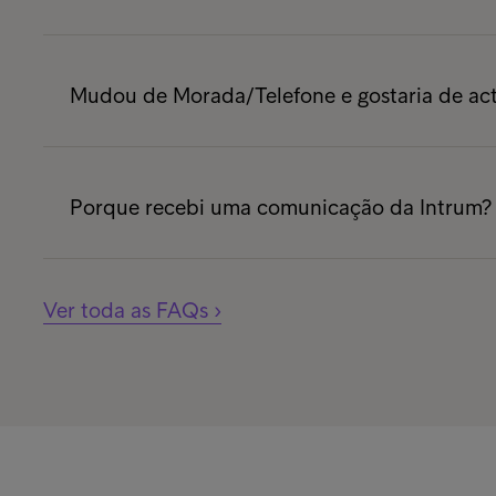
Deverá colocar o Utilizador e Password indi
disponha destes elementos, ou dificuldade n
Mudou de Morada/Telefone e gostaria de act
gosto em ajudá-lo a resolver este assunto. P
telefone indicado na carta.
Neste caso agradecemos que preencha o pe
mensagem Alteração de Morada, ou Alteração
Porque recebi uma comunicação da Intrum?
que a alteração só ocorrerá mediante envio 
A empresa nossa cliente referida na comuni
provavelmente terá ocorrido um atraso no p
Ver toda as FAQs ›
proceder de imediato á sua liquidação, atr
disponibilizados. Ao recorrer aos nossos ser
situação se resolva de forma célere e amigáve