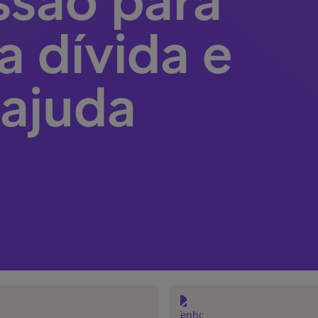
essão para
a dívida e
 ajuda