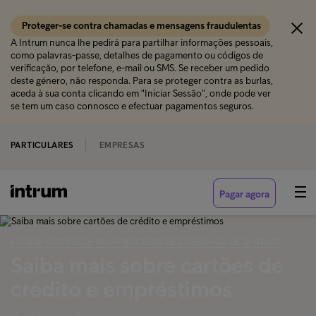
Proteger-se contra chamadas e mensagens fraudulentas
A Intrum nunca lhe pedirá para partilhar informações pessoais,
como palavras-passe, detalhes de pagamento ou códigos de
verificação, por telefone, e-mail ou SMS. Se receber um pedido
deste género, não responda. Para se proteger contra as burlas,
aceda à sua conta clicando em "Iniciar Sessão", onde pode ver
se tem um caso connosco e efectuar pagamentos seguros.
PARTICULARES
EMPRESAS
Pagar agora
‹ O QUE ACONTECE NUM PROCESSO DE COBRANÇA DE DÍVIDAS?
Saiba mais sobre cartões de
crédito e empréstimos