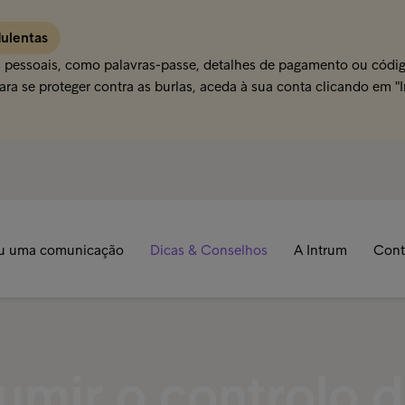
dulentas
s pessoais, como palavras-passe, detalhes de pagamento ou código
ra se proteger contra as burlas, aceda à sua conta clicando em "
u uma comunicação
Dicas & Conselhos
A Intrum
Cont
umir o controlo 