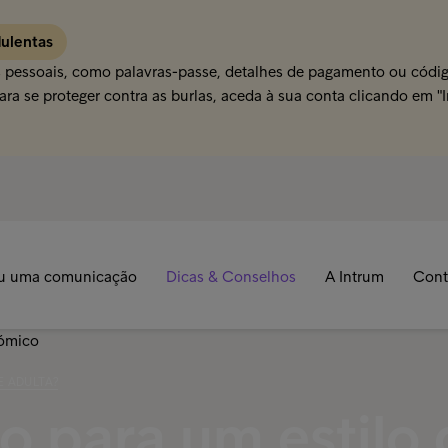
dulentas
s pessoais, como palavras-passe, detalhes de pagamento ou código
ra se proteger contra as burlas, aceda à sua conta clicando em "
u uma comunicação
Dicas & Conselhos
A Intrum
Cont
E ADULTA?
o para um estilo 