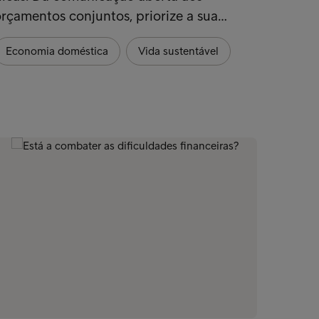
rçamentos conjuntos, priorize a sua…
de din
Economia doméstica
Vida sustentável
Poup
Orça