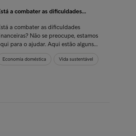
Está a combater as dificuldades…
Preste
stá a combater as dificuldades
Evite
inanceiras? Não se preocupe, estamos
atrapa
qui para o ajudar. Aqui estão alguns…
planea
Economia doméstica
Vida sustentável
Poup
Orça