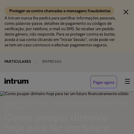
Proteger-se contra chamadas e mensagens fraudulentas
A Intrum nunca lhe pedirá para partilhar informações pessoais,
como palavras-passe, detalhes de pagamento ou códigos de
verificação, por telefone, e-mail ou SMS. Se receber um pedido
deste género, não responda. Para se proteger contra as burlas,
aceda à sua conta clicando em "Iniciar Sessão", onde pode ver
se tem um caso connosco e efectuar pagamentos seguros.
PARTICULARES
EMPRESAS
Pagar agora
‹ RESISTIR À TEMPESTADE – REDUZIR CUSTOS E CONSTRUIR UM FUNDO
DE MANEIO
Como poupar dinheiro
hoje para ter um futuro