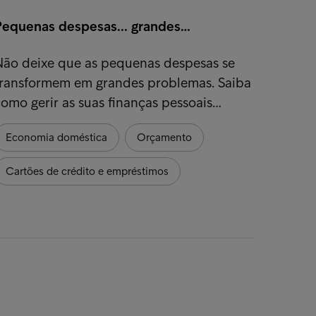
Pequenas despesas... grandes…
6 dica
Não deixe que as pequenas despesas se
Talvez
transformem em grandes problemas. Saiba
pela Á
omo gerir as suas finanças pessoais…
para o
Economia doméstica
Orçamento
Econo
Cartões de crédito e empréstimos
Orça