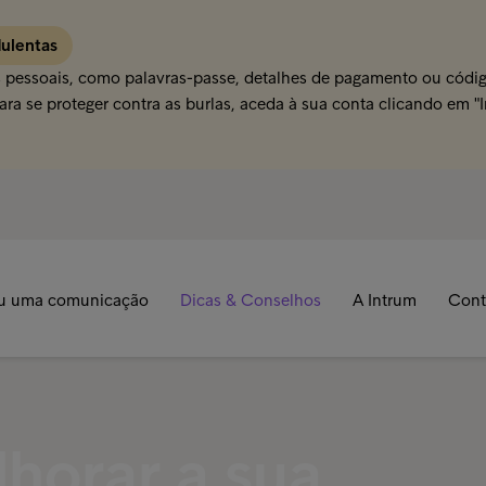
dulentas
s pessoais, como palavras-passe, detalhes de pagamento ou código
ra se proteger contra as burlas, aceda à sua conta clicando em "
u uma comunicação
Dicas & Conselhos
A Intrum
Cont
horar a sua