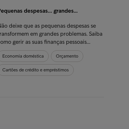
Pequenas despesas... grandes…
6 dica
Não deixe que as pequenas despesas se
Talvez
transformem em grandes problemas. Saiba
pela Á
omo gerir as suas finanças pessoais…
para o
Economia doméstica
Orçamento
Econo
Cartões de crédito e empréstimos
Orça