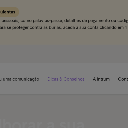
dulentas
s pessoais, como palavras-passe, detalhes de pagamento ou código
ra se proteger contra as burlas, aceda à sua conta clicando em "
u uma comunicação
Dicas & Conselhos
A Intrum
Cont
horar a sua