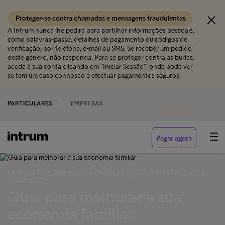
Proteger-se contra chamadas e mensagens fraudulentas
A Intrum nunca lhe pedirá para partilhar informações pessoais,
como palavras-passe, detalhes de pagamento ou códigos de
verificação, por telefone, e-mail ou SMS. Se receber um pedido
deste género, não responda. Para se proteger contra as burlas,
aceda à sua conta clicando em "Iniciar Sessão", onde pode ver
se tem um caso connosco e efectuar pagamentos seguros.
PARTICULARES
EMPRESAS
Pagar agora
‹ 6 DICAS PARA DAR ÀS SUAS FINANÇAS PESSOAIS UMA PRIMAVERA
MAIS FRESCA
Guia para melhorar a sua
economia familiar