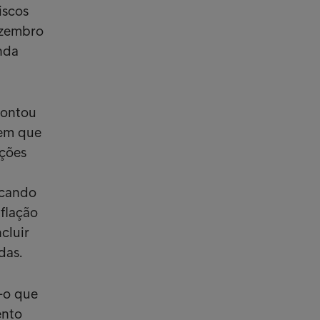
iscos
ezembro
nda
pontou
 em que
cções
icando
flação
cluir
das.
-o que
ento