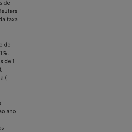
s de
Reuters
da taxa
e de
,1%.
s de 1
,
a (
a
ao ano
os