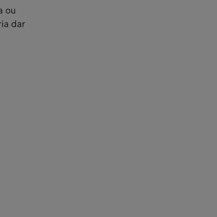
a ou
ia dar
iculares
ebeu uma comunicação