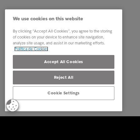
Relatórios e Análises
Os nosso
We use cookies on this website
Sobre a Intrum
Carreira
Contacto
PPR - Pl
By clicking “Accept All Cookies”, you agree to the storing
conexas
of cookies on your device to enhance site navigation,
Our locations
analyze site usage, and assist in our marketing efforts.
Whistle
Política de Cookies
Código 
Accept All Cookies
Reject All
Cookie Settings
© Intrum 2025
Privacida