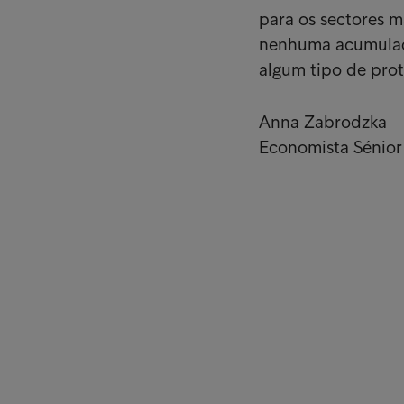
para os sectores 
nenhuma acumulaçã
algum tipo de prot
Anna Zabrodzka
Economista Sénior
Empresas
Ligações
Serviços
Testemun
Indústria
A nossa 