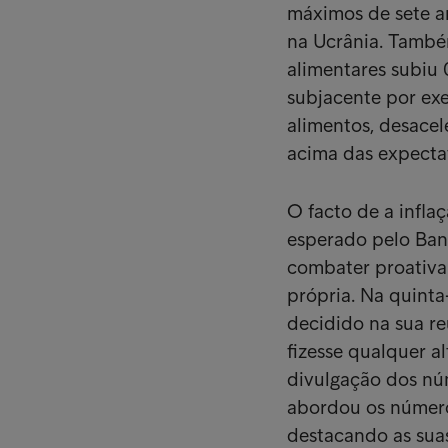
máximos de sete a
na Ucrânia. També
alimentares subiu 
subjacente por exe
alimentos, desace
acima das expectat
O facto de a infla
esperado pelo Ban
combater proativam
própria. Na quinta
decidido na sua r
fizesse qualquer a
divulgação dos núm
abordou os número
destacando as sua