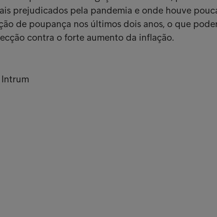
mais prejudicados pela pandemia e onde houve pouc
o de poupança nos últimos dois anos, o que poder
ecção contra o forte aumento da inflação.
 Intrum
 rápidas
Part
hos de Clientes
Rec
história