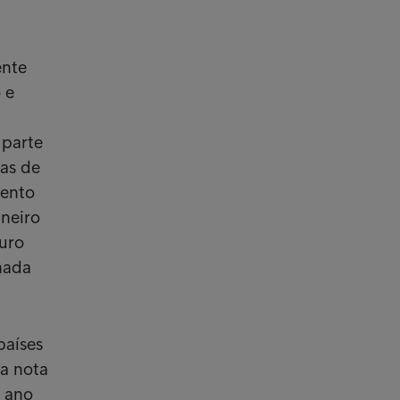
ente
 e
 parte
as de
mento
aneiro
euro
nada
países
ma nota
o ano