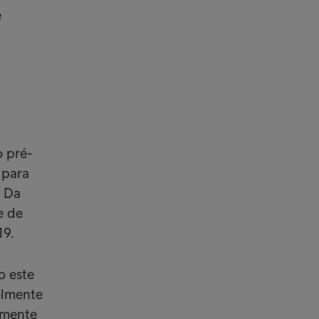
e
o pré-
 para
. Da
e de
19.
o este
elmente
rmente