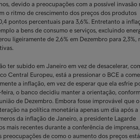
nos, devido a preocupações com a possível invasão 
m o ritmo de crescimento dos preços dos produtos
0,4 pontos percentuais para 3,6%. Entretanto a infla
mplo a bens de consumo e serviços, excluindo energ
lerou ligeiramente de 2,6% em Dezembro para 2,3%,
ivas.
ção ter subido em Janeiro em vez de desacelerar, co
co Central Europeu, está a pressionar o BCE a come
ente a inflação, em vez de esperar que ela esfrie po
-feira, o banco decidiu manter a orientação, confor
eunião de Dezembro. Embora fosse improvável que 
lteração na política monetária apenas um dia após a
eros da inflação de Janeiro, a presidente Lagarde
s mais recentes durante a conferência de imprensa,
s preocupações de como o aumento dos preços está