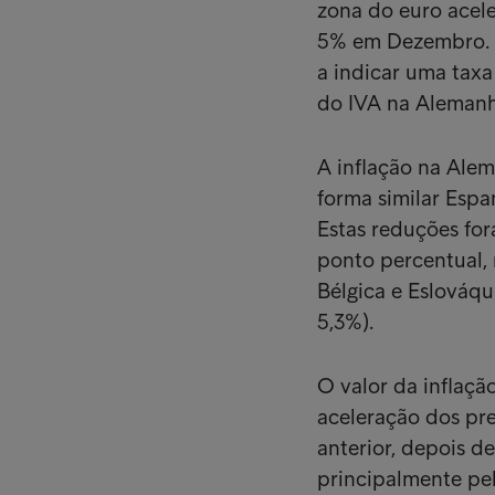
zona do euro acele
5% em Dezembro. 
a indicar uma taxa
do IVA na Alemanh
A inflação na Ale
forma similar Espa
Estas reduções fo
ponto percentual, r
Bélgica e Eslováqui
5,3%).
O valor da inflaçã
aceleração dos pr
anterior, depois 
principalmente pe