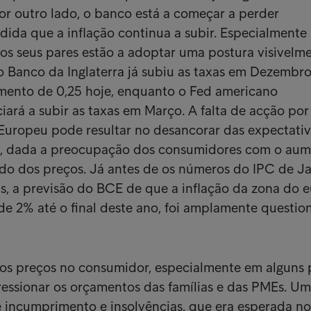
r outro lado, o banco está a começar a perder
dida que a inflação continua a subir. Especialmente
os seus pares estão a adoptar uma postura visivelm
, o Banco da Inglaterra já subiu as taxas em Dezembro
mento de 0,25 hoje, enquanto o Fed americano
iará a subir as taxas em Março. A falta de acção por
Europeu pode resultar no desancorar das expectativ
a, dada a preocupação dos consumidores com o au
ado dos preços. Já antes de os números do IPC de J
s, a previsão do BCE de que a inflação da zona do 
de 2% até o final deste ano, foi amplamente questio
os preços no consumidor, especialmente em alguns 
ressionar os orçamentos das famílias e das PMEs. U
e incumprimento e insolvências, que era esperada n