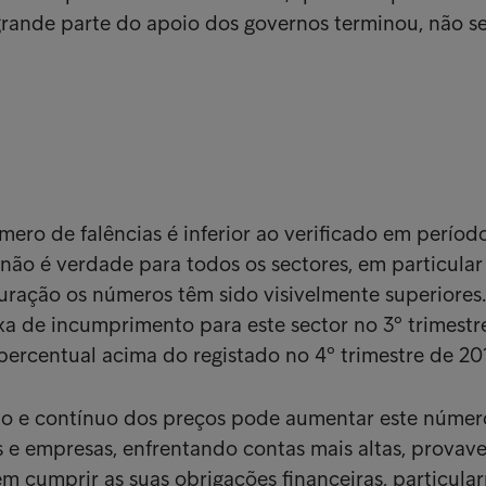
rande parte do apoio dos governos terminou, não s
ero de falências é inferior ao verificado em períod
não é verdade para todos os sectores, em particular
uração os números têm sido visivelmente superiores
a de incumprimento para este sector no 3º trimestr
 percentual acima do registado no 4º trimestre de 20
 e contínuo dos preços pode aumentar este númer
as e empresas, enfrentando contas mais altas, provav
em cumprir as suas obrigações financeiras, particula