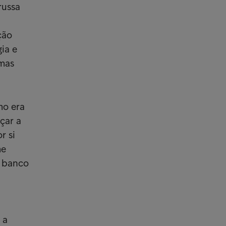
russa
ção
ia e
 mas
mo era
çar a
r si
me
o banco
 a