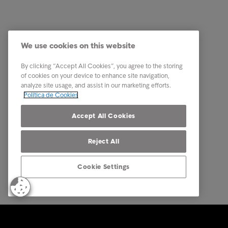
Indústria
A nossa 
Relatórios e Análises
Os nosso
We use cookies on this website
Sobre a Intrum
Carreira
Contacto
PPR - Pl
By clicking “Accept All Cookies”, you agree to the storing
conexas
of cookies on your device to enhance site navigation,
Our locations
analyze site usage, and assist in our marketing efforts.
Whistle
Política de Cookies
Código 
Accept All Cookies
Reject All
Cookie Settings
© Intrum 2025
Privacida