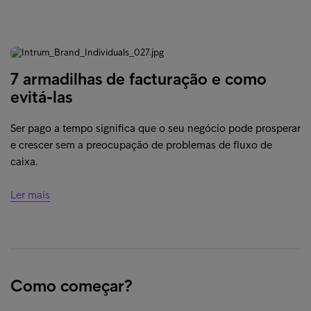
de tecnologia e métodos de pagamento, bem como lidar
com clientes vulneráveis. Asseguramos que os seus
clientes são bem tratados e têm uma experiência
positiva para que os possa reter a longo prazo.
7 armadilhas de facturação e como
evitá-las
Ser pago a tempo significa que o seu negócio pode prosperar
e crescer sem a preocupação de problemas de fluxo de
caixa.
Ler mais
Como começar?