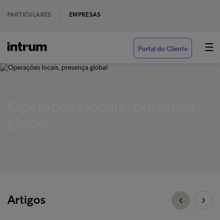
PARTICULARES
EMPRESAS
Portal do Cliente
‹ PORTUGUESES TEMEM QUE O IMPACTO DA COVID-19 SE PROLONGUE
POR MAIS UM ANO
Operações locais, presença
global
Tag Análise - Legislação
Artigos