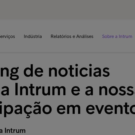
erviços
Indústria
Relatórios e Análises
Sobre a Intrum
ng de noticias
a Intrum e a nos
cipação em event
a Intrum