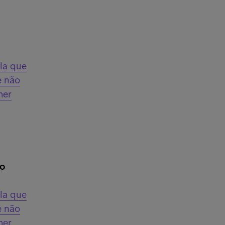
la que
e não
mer
do
la que
e não
mer