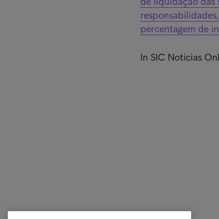
de liquidação das 
responsabilidades,
percentagem de in
In SIC Notícias On
Empresas
Ligações
Serviços
Testemun
Indústria
A nossa 
Relatórios e Análises
Os nosso