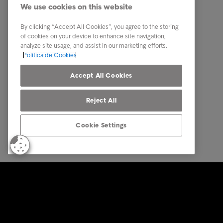
We use cookies on this website
Sobre a Intrum
Carreira
Contacto
PPR - Pl
By clicking “Accept All Cookies”, you agree to the storing
conexas
of cookies on your device to enhance site navigation,
Our locations
analyze site usage, and assist in our marketing efforts.
Whistle
Política de Cookies
Código 
Accept All Cookies
Reject All
Cookie Settings
© Intrum 2025
Privacida