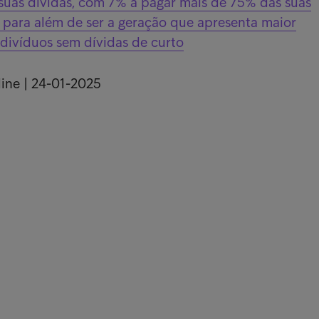
suas dívidas, com 7% a pagar mais de 75% das suas
 para além de ser a geração que apresenta maior
divíduos sem dívidas de curto
line | 24-01-2025
 rápidas
Part
hos de Clientes
Rec
história
Gru
s Parceiros