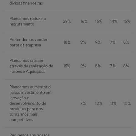
dívidas financeiras
Planeamos reduzir o
29%
16%
16%
14%
15%
recrutamento
Pretendemos vender
18%
9%
9%
7%
8%
parte da empresa
Planeamos crescer
através da realização de
15%
9%
8%
7%
8%
Fusões e Aquisições
Planeamos aumentar o
nosso investimento em
inovação e
desenvolvimento de
7%
10%
11%
10%
produtos para nos
tornarmos mais
competitivos
Pediremos aos nossos