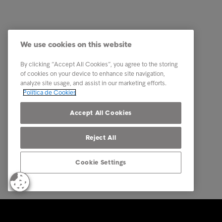
Indústria
A nossa 
Relatórios e Análises
Os nosso
We use cookies on this website
Sobre a Intrum
Carreira
Contacto
PPR - Pl
By clicking “Accept All Cookies”, you agree to the storing
conexas
of cookies on your device to enhance site navigation,
Our locations
analyze site usage, and assist in our marketing efforts.
Whistle
Política de Cookies
Código 
Accept All Cookies
Reject All
Cookie Settings
© Intrum 2025
Privacida