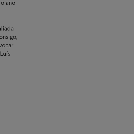
 o ano
aliada
onsigo,
vocar
Luís