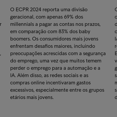
O ECPR 2024 reporta uma divisão
geracional, com apenas 69% dos
c
r
millennials a pagar as contas nos prazos,
em comparação com 83% dos baby
boomers. Os consumidores mais jovens
I
enfrentam desafios maiores, incluindo
r
,
preocupações acrescidas com a segurança
do emprego, uma vez que muitos temem
v
perder o emprego para a automação e a
g
IA. Além disso, as redes sociais e as
s
compras online incentivaram gastos
excessivos, especialmente entre os grupos
s
etários mais jovens.
d