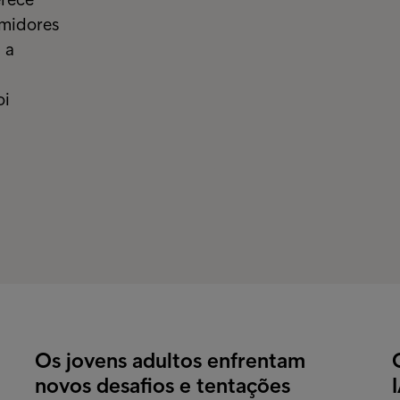
umidores
 a
oi
Os jovens adultos enfrentam
novos desafios e tentações