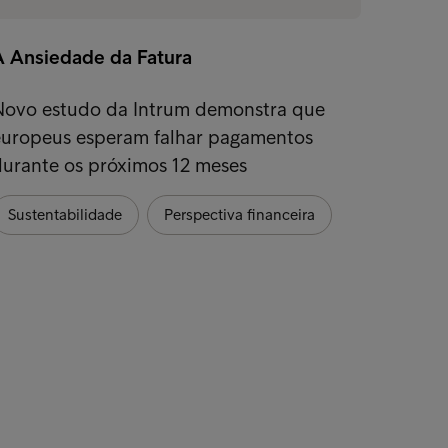
A Ansiedade da Fatura
Intrum
Finan
Novo estudo da Intrum demonstra que
europeus esperam falhar pagamentos
O Baró
durante os próximos 12 meses
como 
perspe
Sustentabilidade
Perspectiva financeira
Suste
Persp