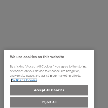
Empresas
Ligações
Serviços
Testemun
Indústria
A nossa 
Relatórios e Análises
Os nosso
We use cookies on this website
Sobre a Intrum
Carreira
Contacto
PPR - Pl
By clicking “Accept All Cookies”, you agree to the storing
conexas
of cookies on your device to enhance site navigation,
Our locations
analyze site usage, and assist in our marketing efforts.
Whistle
Política de Cookies
Código 
Accept All Cookies
Reject All