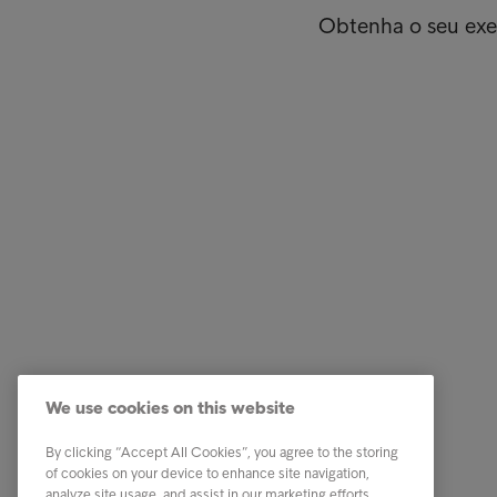
Obtenha o seu ex
Empresas
Ligações
Serviços
Testemun
Indústria
A nossa 
Relatórios e Análises
Os nosso
We use cookies on this website
Sobre a Intrum
Carreira
Contacto
PPR - Pl
By clicking “Accept All Cookies”, you agree to the storing
conexas
of cookies on your device to enhance site navigation,
Our locations
analyze site usage, and assist in our marketing efforts.