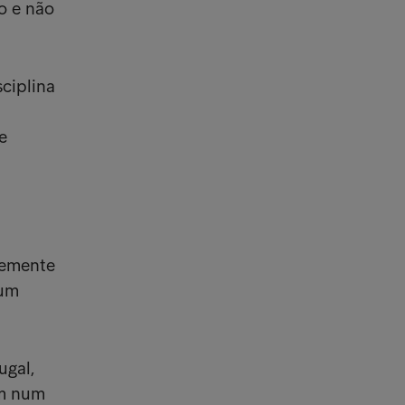
o e não
sciplina
e
temente
 um
ugal,
am num