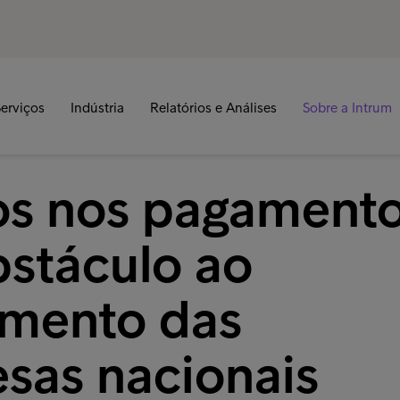
erviços
Indústria
Relatórios e Análises
Sobre a Intrum
os nos pagament
bstáculo ao
imento das
sas nacionais