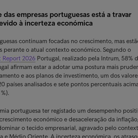
 das empresas portuguesas está a travar
evido à incerteza económica
guesas continuam focadas no crescimento, mas estã
as perante o atual contexto económico. Segundo o
 Report 2026
Portugal, realizado pela Intrum, 58% 
gal afirmam estar a adotar uma postura mais prude
amento e aos planos de investimento, um dos valore
20 países analisados e sete pontos percentuais acim
1%).
mia portuguesa ter registado um desempenho posit
crescimento económico e desaceleração da inflação,
dominar o tecido empresarial, agravado pelo contex
ia e Médio Oriente. A incerteza económica, os atraso