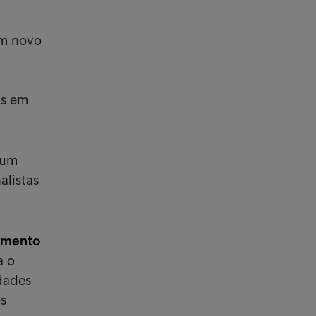
um novo
is em
 um
alistas
cimento
a o
dades
os