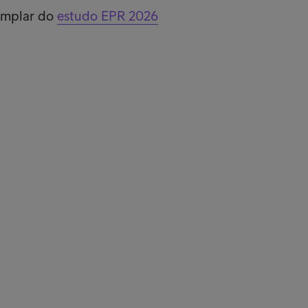
emplar do
estudo EPR 2026
 rápidas
Part
hos de Clientes
Rec
história
Gru
s Parceiros
Sob
ano de Prevenção dos Riscos de Corrupção e Infrações