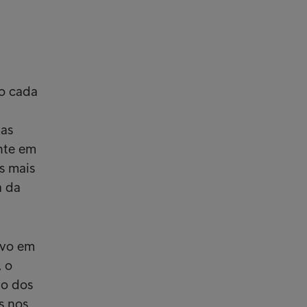
o cada
das
nte em
s mais
a da
ivo em
 o
to dos
s nos