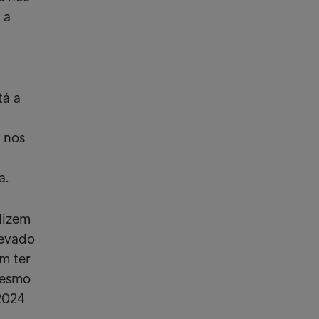
 a
tá a
 nos
a.
dizem
levado
m ter
mesmo
2024