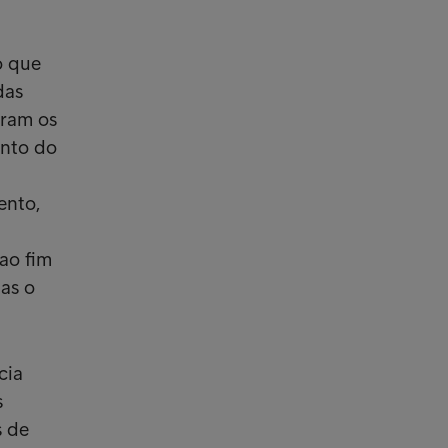
o que
das
eram os
ento do
ento,
ao fim
mas o
cia
s
s de