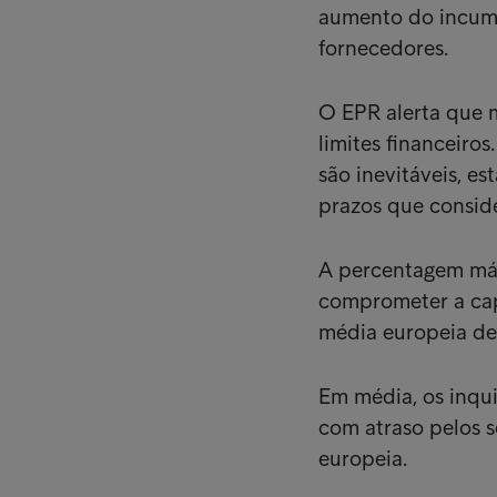
aumento do incump
fornecedores.
O EPR alerta que 
limites financeir
são inevitáveis, e
prazos que consid
A percentagem máx
comprometer a cap
média europeia de 1
Em média, os inqui
com atraso pelos 
europeia.