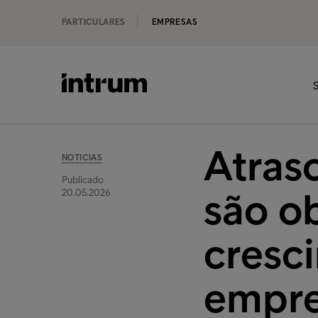
PARTICULARES
EMPRESAS
S
Atras
NOTICIAS
Publicado
são o
20.05.2026
cresc
empre