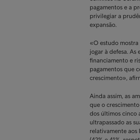
pagamentos e a pre
privilegiar a prud
expansão.
«O estudo mostra 
jogar à defesa. As
financiamento e ri
pagamentos que co
crescimento», afir
Ainda assim, as a
que o crescimento 
dos últimos cinco
ultrapassado as s
relativamente aos 
(42% e 41%, respet