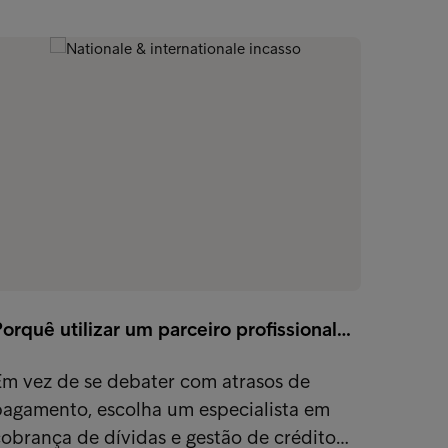
Telec
orquê utilizar um parceiro profissional…
O sect
desafi
Em vez de se debater com atrasos de
reduzi
pagamento, escolha um especialista em
obrança de dívidas e gestão de crédito…
Exper