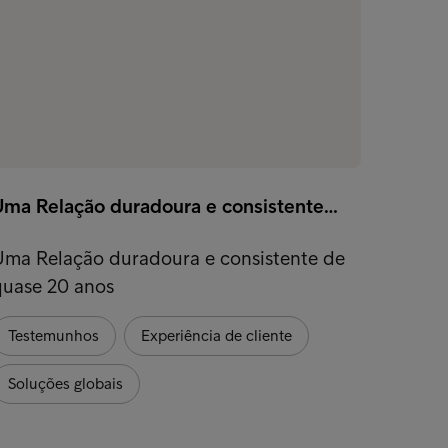
Uma Relação duradoura e consistente…
Como 
Uma Relação duradoura e consistente de
Uma e
quase 20 anos
ajuda 
rápido
Testemunhos
Experiência de cliente
Exper
Soluções globais