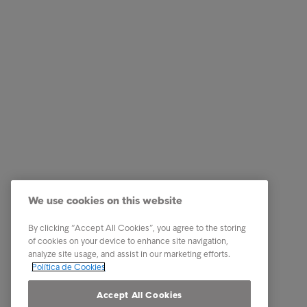
Empresas
Ligações
Serviços
Testemun
Indústria
A nossa 
Relatórios e Análises
Os nosso
We use cookies on this website
Sobre a Intrum
Carreira
Contacto
PPR - Pl
By clicking “Accept All Cookies”, you agree to the storing
conexas
of cookies on your device to enhance site navigation,
Our locations
analyze site usage, and assist in our marketing efforts.
Whistle
Política de Cookies
Código 
Accept All Cookies