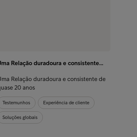
Uma Relação duradoura e consistente…
Como 
Uma Relação duradoura e consistente de
Uma e
quase 20 anos
ajuda 
rápido
Testemunhos
Experiência de cliente
Exper
Soluções globais