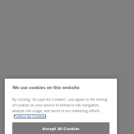
Empresas
Ligações
Serviços
Testemun
Indústria
A nossa 
Relatórios e Análises
Os nosso
We use cookies on this website
Sobre a Intrum
Carreira
Contacto
PPR - Pl
By clicking “Accept All Cookies”, you agree to the storing
conexas
of cookies on your device to enhance site navigation,
Our locations
analyze site usage, and assist in our marketing efforts.
Whistle
Política de Cookies
Código 
Accept All Cookies