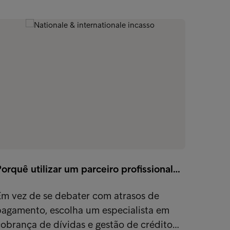
Telec
orquê utilizar um parceiro profissional…
O sect
desafi
Em vez de se debater com atrasos de
reduzi
pagamento, escolha um especialista em
obrança de dívidas e gestão de crédito…
Exper