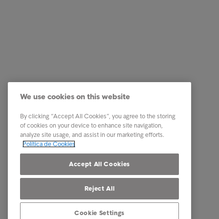
Empresas
Ligações
Serviços
Testemun
Indústria
A nossa 
Relatórios e Análises
Os nosso
We use cookies on this website
Sobre a Intrum
Carreira
Contacto
PPR - Pl
By clicking “Accept All Cookies”, you agree to the storing
conexas
of cookies on your device to enhance site navigation,
Our locations
analyze site usage, and assist in our marketing efforts.
Whistle
Política de Cookies
Código 
Accept All Cookies
Reject All
Cookie Settings