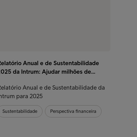
elatório Anual e de Sustentabilidade
Subscr
2025 da Intrum: Ajudar milhões de…
Subscr
elatório Anual e de Sustentabilidade da
Exper
Intrum para 2025
Persp
Sustentabilidade
Perspectiva financeira