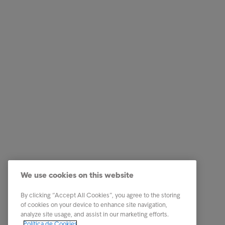
Empresas
Ligações
Serviços
Testemun
Indústria
A nossa 
Relatórios e Análises
Os nosso
We use cookies on this website
Sobre a Intrum
Carreira
Contacto
PPR - Pl
By clicking “Accept All Cookies”, you agree to the storing
conexas
of cookies on your device to enhance site navigation,
Our locations
analyze site usage, and assist in our marketing efforts.
Whistle
Política de Cookies