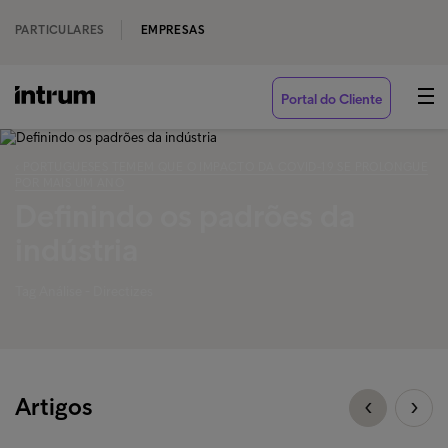
PARTICULARES
EMPRESAS
Portal do Cliente
‹ PORTUGUESES TEMEM QUE O IMPACTO DA COVID-19 SE PROLONGUE
POR MAIS UM ANO
Definindo os padrões da
indústria
Tag Análise - Directizes
Artigos