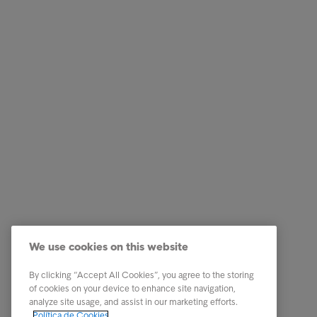
Empresas
Ligações
Serviços
Testemun
Indústria
A nossa 
Relatórios e Análises
Os nosso
We use cookies on this website
Sobre a Intrum
Carreira
Contacto
PPR - Pl
By clicking “Accept All Cookies”, you agree to the storing
conexas
of cookies on your device to enhance site navigation,
Our locations
analyze site usage, and assist in our marketing efforts.
Whistle
Política de Cookies