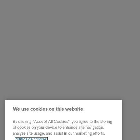
Empresas
Ligações
Serviços
Testemun
Indústria
A nossa 
Relatórios e Análises
Os nosso
We use cookies on this website
Sobre a Intrum
Carreira
Contacto
PPR - Pl
By clicking “Accept All Cookies”, you agree to the storing
conexas
of cookies on your device to enhance site navigation,
Our locations
analyze site usage, and assist in our marketing efforts.
Whistle
Política de Cookies