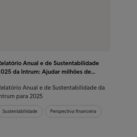
elatório Anual e de Sustentabilidade
Subscr
2025 da Intrum: Ajudar milhões de…
Subscr
elatório Anual e de Sustentabilidade da
Exper
Intrum para 2025
Persp
Sustentabilidade
Perspectiva financeira